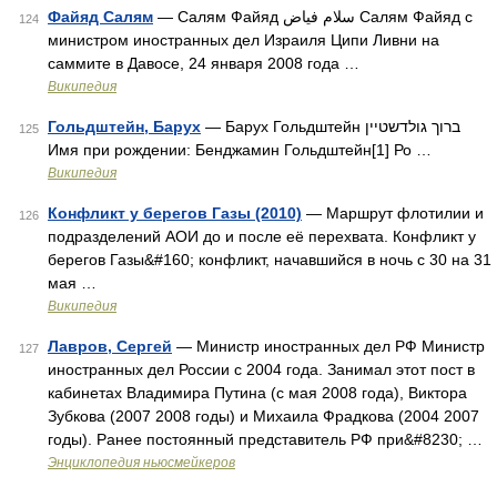
Файяд Салям
— Салям Файяд سلام فياض Салям Файяд с
124
министром иностранных дел Израиля Ципи Ливни на
саммите в Давосе, 24 января 2008 года …
Википедия
Гольдштейн, Барух
— Барух Гольдштейн ברוך גולדשטיין
125
Имя при рождении: Бенджамин Гольдштейн[1] Ро …
Википедия
Конфликт у берегов Газы (2010)
— Маршрут флотилии и
126
подразделений АОИ до и после её перехвата. Конфликт у
берегов Газы&#160; конфликт, начавшийся в ночь с 30 на 31
мая …
Википедия
Лавров, Сергей
— Министр иностранных дел РФ Министр
127
иностранных дел России с 2004 года. Занимал этот пост в
кабинетах Владимира Путина (с мая 2008 года), Виктора
Зубкова (2007 2008 годы) и Михаила Фрадкова (2004 2007
годы). Ранее постоянный представитель РФ при&#8230; …
Энциклопедия ньюсмейкеров