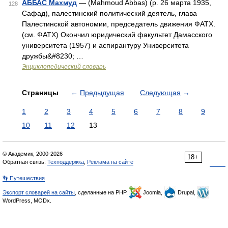
АББАС Махмуд
— (Mahmoud Abbas) (р. 26 марта 1935,
128
Сафад), палестинский политический деятель, глава
Палестинской автономии, председатель движения ФАТХ.
(см. ФАТХ) Окончил юридический факультет Дамасского
университета (1957) и аспирантуру Университета
дружбы&#8230; …
Энциклопедический словарь
Страницы
←
Предыдущая
Следующая
→
1
2
3
4
5
6
7
8
9
10
11
12
13
© Академик, 2000-2026
18+
Обратная связь:
Техподдержка
,
Реклама на сайте
👣 Путешествия
Экспорт словарей на сайты
, сделанные на PHP,
Joomla,
Drupal,
WordPress, MODx.